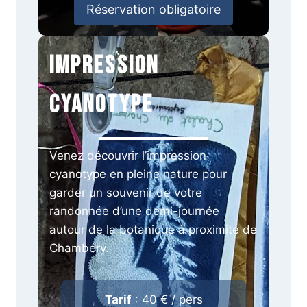
Réservation obligatoire
Impression
Cyanotype
Venez découvrir l’impression
cyanotype en pleine nature pour
garder un souvenir de votre
randonnée d’une demi-journée
autour de la botanique à proximité de
Chambéry.
Tarif
: 40 € / pers