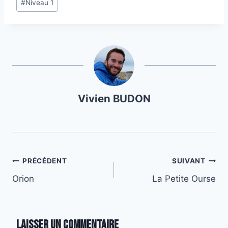
#
Niveau 1
de
la
publication :
Vivien BUDON
Navigation
PRÉCÉDENT
SUIVANT
Orion
La Petite Ourse
de
l’article
Laisser un commentaire