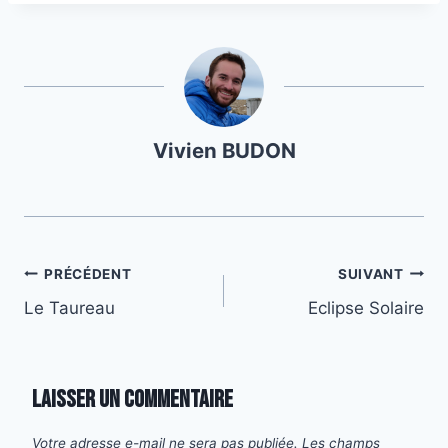
la
publication :
Vivien BUDON
Navigation
PRÉCÉDENT
SUIVANT
Le Taureau
Eclipse Solaire
de
l’article
Laisser un commentaire
Votre adresse e-mail ne sera pas publiée.
Les champs