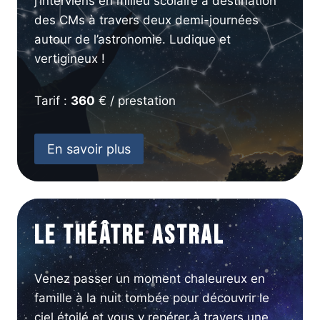
j’interviens en milieu scolaire à destination
des CMs à travers deux demi-journées
autour de l’astronomie. Ludique et
vertigineux !
Tarif :
360
€ / prestation
En savoir plus
Le Théâtre Astral
Venez passer un moment chaleureux en
famille à la nuit tombée pour découvrir le
ciel étoilé et vous y repérer à travers une