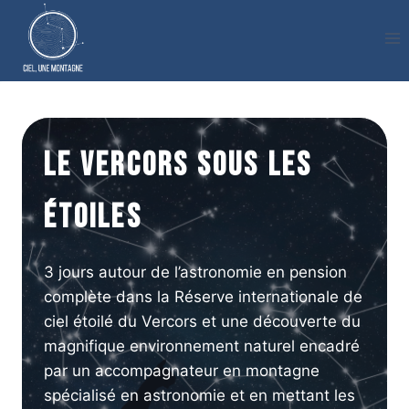
Aller
au
contenu
Le Vercors sous les
étoiles
3 jours autour de l’astronomie en pension
complète dans la Réserve internationale de
ciel étoilé du Vercors et une découverte du
magnifique environnement naturel encadré
par un accompagnateur en montagne
spécialisé en astronomie et en mettant les